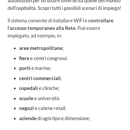
automation per strutture diverse da quelle del mondo
dell’ospitalità. Scopri tutti i possibili scenari di impiego!
Il sistema consente di installare WiFi e
controllare
l’accesso temporaneo alla Rete.
Può essere
impiegato, ad esempio, in:
aree metropolitane
;
fiere
e centri congressi
porti
e marine;
centri commerciali
;
ospedali
e cliniche;
scuole
e università:
negozi
e catene retail;
aziende
di ogni tipo e dimensione;