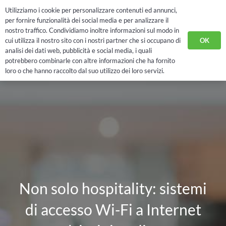
Utilizziamo i cookie per personalizzare contenuti ed annunci,
RICHIEDI DEMO
per fornire funzionalità dei social media e per analizzare il
nostro traffico. Condividiamo inoltre informazioni sul modo in
OK
cui utilizza il nostro sito con i nostri partner che si occupano di
analisi dei dati web, pubblicità e social media, i quali
potrebbero combinarle con altre informazioni che ha fornito
loro o che hanno raccolto dal suo utilizzo dei loro servizi.
Non solo hospitality: sistemi
di accesso Wi-Fi a Internet