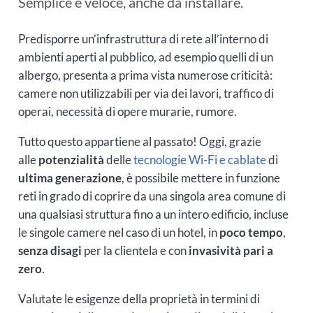
Semplice e veloce, anche da installare.
Predisporre un’infrastruttura di rete all’interno di
ambienti aperti al pubblico, ad esempio quelli di un
albergo, presenta a prima vista numerose criticità:
camere non utilizzabili per via dei lavori, traffico di
operai, necessità di opere murarie, rumore.
Tutto questo appartiene al passato! Oggi, grazie
alle
potenzialità
delle
tecnologie Wi-Fi e cablate
di
ultima generazione
, è possibile mettere in funzione
reti in grado di coprire da una singola area comune di
una qualsiasi struttura fino a un intero edificio, incluse
le singole camere nel caso di un hotel, in
poco tempo
,
senza disagi
per la clientela e con
invasività pari a
zero
.
Valutate le esigenze della proprietà in termini di