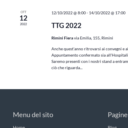
OTT
12/10/2022 @ 8:00
-
14/10/2022 @ 17:00
12
TTG 2022
2022
Rimini Fiera
via Emilia, 155, Rimini
Anche quest'anno ritrovarsi ai convegni e all
Appuntamento confermato sia all'Hospitality
Saremo presenti con i nostri stand a entram
ciò che riguarda...
Menu del sito
Pagine
Home
Blog