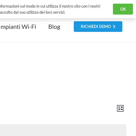
 History
Eventi
Sei un Rivenditore?
Contatti
English Version
ormazioni sul modo in cui utilizza il nostro sito con i nostri
OK
colto dal suo utilizzo dei loro servizi.
Impianti Wi-Fi
Blog
RICHIEDI DEMO
Eve
Vist
Lista
Vist
Navi
Nav