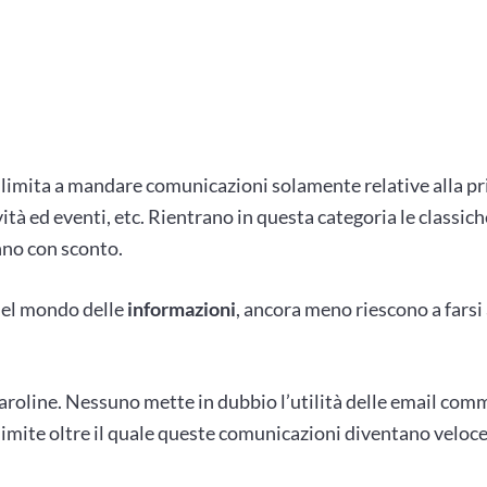
i limita a mandare comunicazioni solamente relative alla pr
ività ed eventi, etc. Rientrano in questa categoria le classic
no con sconto.
del mondo delle
informazioni
, ancora meno riescono a fars
roline. Nessuno mette in dubbio l’utilità delle email comme
 limite oltre il quale queste comunicazioni diventano velo