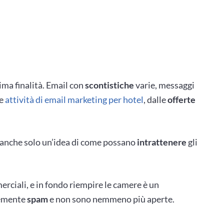
ima finalità. Email con
scontistiche
varie, messaggi
he
attività di email marketing per hotel
, dalle
offerte
i anche solo un’idea di come possano
intrattenere
gli
rciali, e in fondo riempire le camere è un
cemente
spam
e non sono nemmeno più aperte.