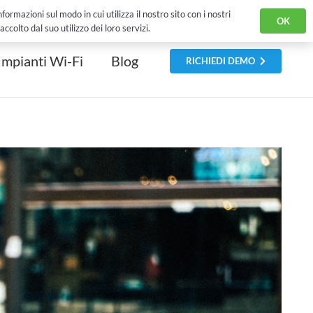
 History
Eventi
Sei un Rivenditore?
Contatti
English Version
ormazioni sul modo in cui utilizza il nostro sito con i nostri
OK
colto dal suo utilizzo dei loro servizi.
Impianti Wi-Fi
Blog
RICHIEDI DEMO