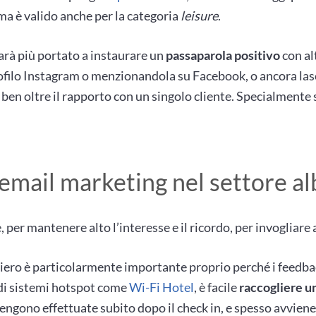
ma è valido anche per la categoria
leisure
.
arà più portato a instaurare un
passaparola positivo
con alt
rofilo Instagram o menzionandola su Facebook, o ancora la
o ben oltre il rapporto con un singolo cliente. Specialmente
l’email marketing nel settore a
, per mantenere alto l’interesse e il ricordo, per invogliare 
hiero è particolarmente importante proprio perché i feedba
o di sistemi hotspot come
Wi-Fi Hotel
, è facile
raccogliere un
ngono effettuate subito dopo il check in, e spesso avviene s