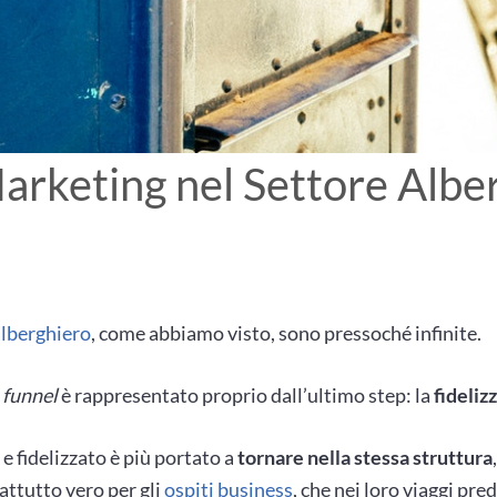
arketing nel Settore Albe
alberghiero
, come abbiamo visto, sono pressoché infinite.
o
funnel
è rappresentato proprio dall’ultimo step: la
fideliz
 e fidelizzato è più portato a
tornare nella stessa struttura
attutto vero per gli
ospiti business
, che nei loro viaggi pre