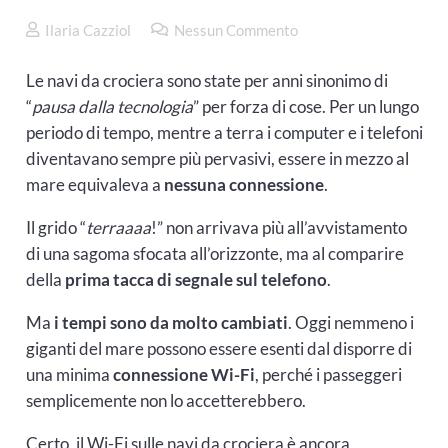
Ilaria Cazziol
Nessun Commento
Le navi da crociera sono state per anni sinonimo di
“
pausa dalla tecnologia
” per forza di cose. Per un lungo
periodo di tempo, mentre a terra i computer e i telefoni
diventavano sempre più pervasivi, essere in mezzo al
mare equivaleva a
nessuna connessione
.
Il grido “
terraaaa
!” non arrivava più all’avvistamento
di una sagoma sfocata all’orizzonte, ma al comparire
della
prima tacca di segnale sul telefono
.
Ma
i tempi sono da molto cambiati
. Oggi nemmeno i
giganti del mare possono essere esenti dal disporre di
una minima
connessione Wi-Fi
, perché i passeggeri
semplicemente non lo accetterebbero.
Certo, il Wi-Fi sulle navi da crociera è ancora