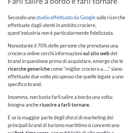
Farli salire a bordo e farli tornare
Secondo uno
studio effettuato da Google
sulle ricerche
effettuate dagli utenti in ambito crociere,
quest’industria non è particolarmente fidelizzata.
Nonostante il 70% delle persone che prenotano una
crociera online cerchi informazioni
sul sito web
del
brand in questione prima di acquistare, emerge che le
ricerche generiche
come “miglior crociera a…..” siano
effettuate due volte più spesso che quelle legate a uno
specifico brand.
Insomma, non basta farli salire a bordo una volta:
bisogna anche
riuscire a farli tornare.
E se la maggior parte degli sforzi di marketing dei
principali brand di turismo marittimo si concentrano
sui
first-time users
, con pubblicità di alto profilo e