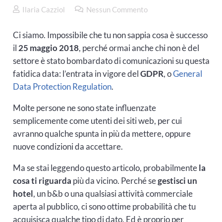
Ilaria Cazziol
Nessun Commento
Ci siamo. Impossibile che tu non sappia cosa è successo
il
25 maggio 2018
, perché ormai anche chi non è del
settore è stato bombardato di comunicazioni su questa
fatidica data: l’entrata in vigore del
GDPR
, o
General
Data Protection Regulation
.
Molte persone ne sono state influenzate
semplicemente come utenti dei siti web, per cui
avranno qualche spunta in più da mettere, oppure
nuove condizioni da accettare.
Ma se stai leggendo questo articolo, probabilmente
la
cosa ti riguarda
più da vicino. Perché se
gestisci un
hotel
, un b&b o una qualsiasi attività commerciale
aperta al pubblico, ci sono ottime probabilità che tu
acquisisca qualche tipo di dato. Ed è proprio per