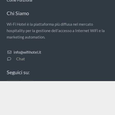
Come Funziona
Chi Siamo
Wi-Fi Hotel è la piattaforma più diffusa nel mercato
hospitality per la gestione dell’accesso a Internet WiFi e la
marketing automation.
info@wifihotel.it
Chat
Seguici su:
© 2026 – Wi-Fi Hotel ® – Nexis s.r.l. – P. IVA 02181801206