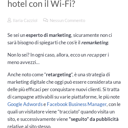
hotel con il Wi-Fi?
Ilaria Cazziol
Nessun Commento
Se sei un
esperto di marketing
, sicuramente non ci
sarà bisogno di spiegarti che cos’è il
remarketing
.
Non lo sei? In ogni caso, allora, ecco un
recap
per i
meno avvezzi…
Anche noto come “
retargeting
“, è una strategia di
marketing digitale che oggi può essere considerata una
delle più efficaci per conquistare nuovi clienti. Si tratta
di campagne attivabili su varie piattaforme, le più note
Google Adwords
e
Facebook Business Manager
, con le
quali un visitatore viene “tracciato” quando visita un
sito, e successivamente viene
“seguito” da pubblicità
relative al sito stesso.