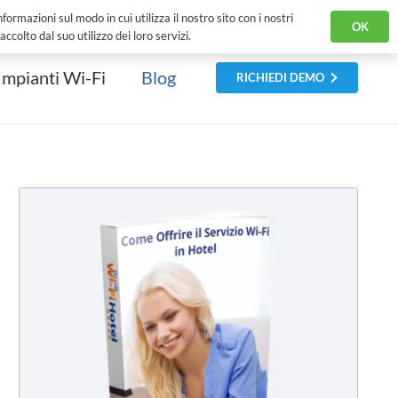
 History
Eventi
Sei un Rivenditore?
Contatti
English Version
ormazioni sul modo in cui utilizza il nostro sito con i nostri
OK
colto dal suo utilizzo dei loro servizi.
Impianti Wi-Fi
Blog
RICHIEDI DEMO