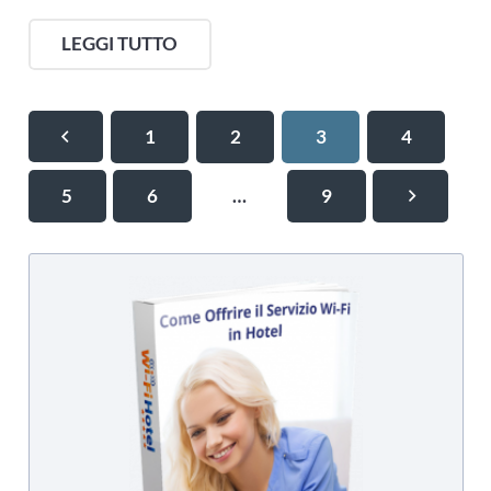
LEGGI TUTTO
1
2
3
4
5
6
…
9